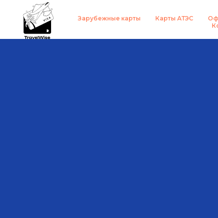
Зарубежные карты
Карты АТЭС
Оф
К