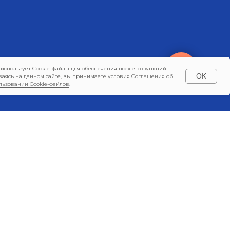
 использует Cookie-файлы для обеспечения всех его функций.
OK
ваясь на данном сайте, вы принимаете условия
Соглашения об
льзовании Cookie-файлов
.
КЛИЕНТАМ
Политика конфиденциальности
Согласие на обработку
персональных данных
Соглашение об использовании
Cookie-файлов