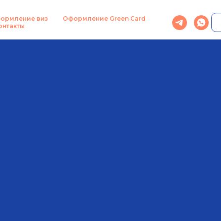
ормление виз
Оформление Green Card
онтакты